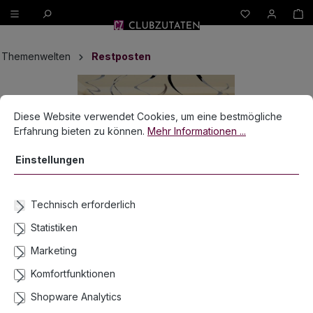
W
alt springen
Themenwelten
Restposten
Bildergalerie überspringen
Cookie-Voreinstellungen
Diese Website verwendet Cookies, um eine bestmögliche Erfahrun
Diese Website verwendet Cookies, um eine bestmögliche
Erfahrung bieten zu können.
Mehr Informationen ...
Einstellungen
Technisch erforderlich
Statistiken
Marketing
Komfortfunktionen
12x Spiralen Black & White L. 60 cm
Shopware Analytics
Lieferzeit 2-3 Werktage