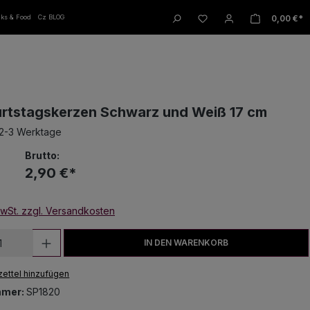
W
0,00 €*
nks & Food
Cz BLOG
rtstagskerzen Schwarz und Weiß 17 cm
 2-3 Werktage
Brutto:
2,90 €*
MwSt. zzgl. Versandkosten
 Anzahl: Gib den gewünschten Wert ein
IN DEN WARENKORB
ettel hinzufügen
mmer:
SP1820