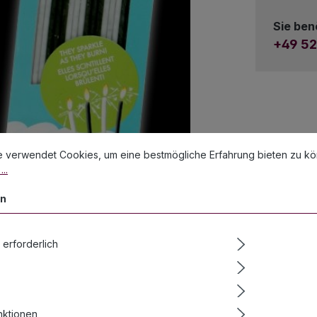
Sie ben
+49 52
stellungen
erwendet Cookies, um eine bestmögliche Erfahrung bieten zu könn
e verwendet Cookies, um eine bestmögliche Erfahrung bieten zu k
..
en
 erforderlich
nktionen