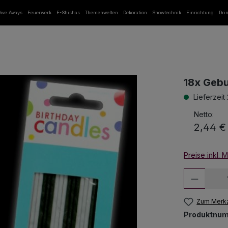
ive Aways
Feuerwerk
E-Shishas
Themenwelten
Dekoration
Showtechnik
Einrichtung
Dri
18x Gebu
Lieferzeit
Netto:
2,44 €
Preise inkl. 
Produkt
Zum Merkz
Produktnu