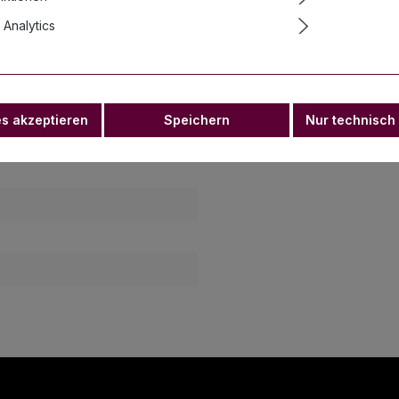
Analytics
chwarz und Weiß 17 cm"
es akzeptieren
Speichern
Nur technisch