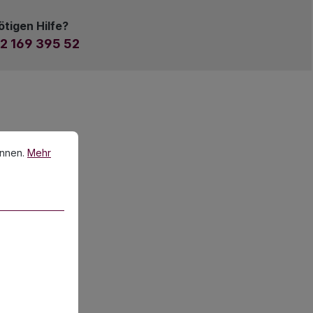
ötigen Hilfe?
2 169 395 52
en.
Mehr Informationen ...
önnen.
Mehr