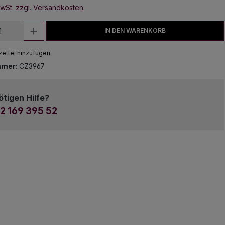
MwSt. zzgl. Versandkosten
 Anzahl: Gib den gewünschten Wert ein
IN DEN WARENKORB
ettel hinzufügen
mmer:
CZ3967
ötigen Hilfe?
2 169 395 52