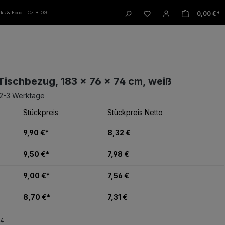
W
0,00 €*
nks & Food
Cz BLOG
Tischbezug, 183 x 76 x 74 cm, weiß
 2-3 Werktage
Stückpreis
Stückpreis Netto
9,90 €*
8,32 €
9,50 €*
7,98 €
9,00 €*
7,56 €
8,70 €*
7,31 €
24