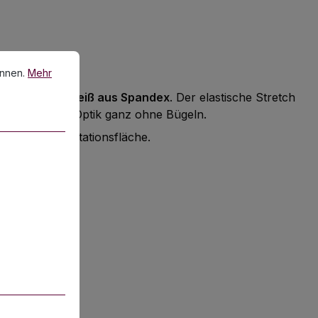
en.
Mehr Informationen ...
önnen.
Mehr
schbezug in Weiß aus Spandex
. Der elastische Stretch
te, faltenfreie Optik ganz ohne Bügeln.
ilvolle Präsentationsfläche.