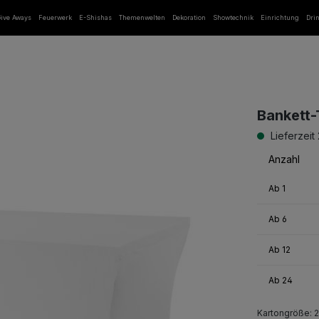
ive Aways
Feuerwerk
E-Shishas
Themenwelten
Dekoration
Showtechnik
Einrichtung
Dri
Bankett-
Lieferzeit
Anzahl
Ab
1
Ab
6
Ab
12
Ab
24
Kartongröße: 