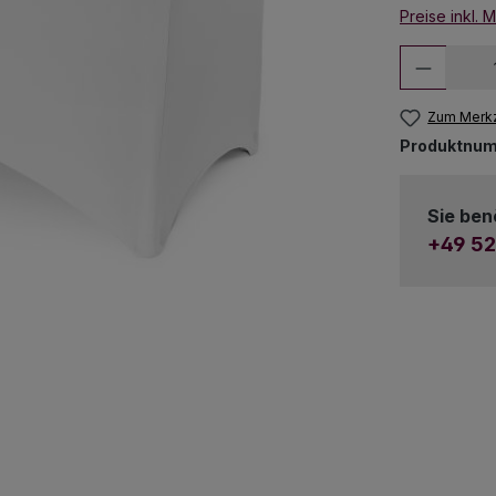
Preise inkl. 
Produkt
Zum Merkz
Produktnu
Sie ben
+49 52