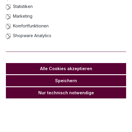
Statistiken
Folienballon Alles Gute zum Geburtstag, 46 x 46 cm,
Schwarz
Marketing
CZ3965
Komfortfunktionen
Netto ab:
Brutto ab:
1,51 €*
1,80 €*
Shopware Analytics
IN DEN WARENKORB
Alle Cookies akzeptieren
Speichern
Nur technisch notwendige