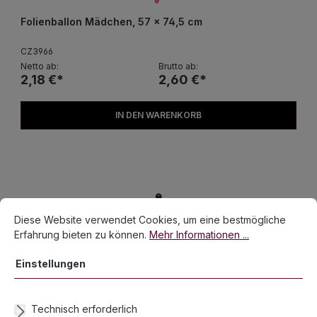
Folienballon Mädchen, 57 x 74,5 cm
CZ3966
Netto ab:
Brutto ab:
2,18 €*
2,60 €*
IN DEN WARENKORB
Cookie-Voreinstellungen
Diese Website verwendet Cookies, um eine bestmögliche Erfahrun
Diese Website verwendet Cookies, um eine bestmögliche
Erfahrung bieten zu können.
Mehr Informationen ...
Einstellungen
Technisch erforderlich