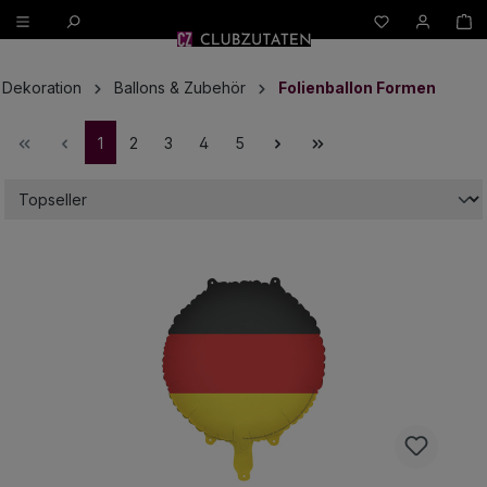
W
alt springen
Dekoration
Ballons & Zubehör
Folienballon Formen
1
2
3
4
5