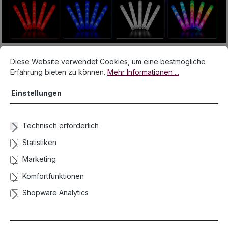
Cookie-Voreinstellungen
Diese Website verwendet Cookies, um eine bestmögliche Erfahrun
Diese Website verwendet Cookies, um eine bestmögliche
Erfahrung bieten zu können.
Mehr Informationen ...
Einstellungen
Technisch erforderlich
Statistiken
Marketing
Komfortfunktionen
Shopware Analytics
Produktgalerie überspringen
Unsere Top Artikel für den Sommer