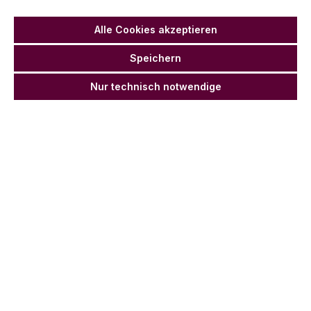
Alle Cookies akzeptieren
Speichern
Nur technisch notwendige
Papierlaterne, weiß, 45 cm
CZ3011
Netto ab:
Brutto ab:
2,30 €*
2,74 €*
IN DEN WARENKORB