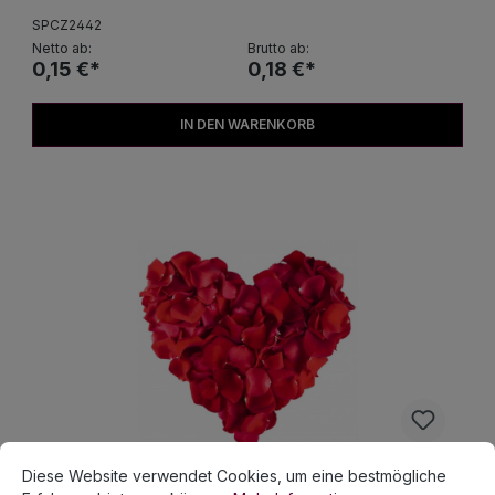
SPCZ2442
Netto ab:
Brutto ab:
0,15 €*
0,18 €*
IN DEN WARENKORB
Cookie-Voreinstellungen
Diese Website verwendet Cookies, um eine bestmögliche Erfahrun
Diese Website verwendet Cookies, um eine bestmögliche
Rosenblätter im Beutel, Rot - 500 Stk