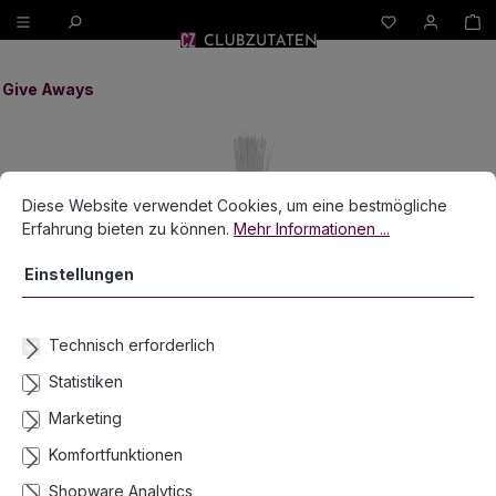
W
alt springen
Give Aways
Bildergalerie überspringen
Cookie-Voreinstellungen
Diese Website verwendet Cookies, um eine bestmögliche Erfahrun
Diese Website verwendet Cookies, um eine bestmögliche
Erfahrung bieten zu können.
Mehr Informationen ...
Einstellungen
Technisch erforderlich
Statistiken
Marketing
Komfortfunktionen
Shopware Analytics