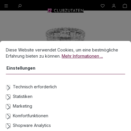
W
alt springen
Bildergalerie überspringen
Cookie-Voreinstellungen
Diese Website verwendet Cookies, um eine bestmögliche Erfahrun
Diese Website verwendet Cookies, um eine bestmögliche
Erfahrung bieten zu können.
Mehr Informationen ...
Einstellungen
Technisch erforderlich
Statistiken
Marketing
Komfortfunktionen
Shopware Analytics