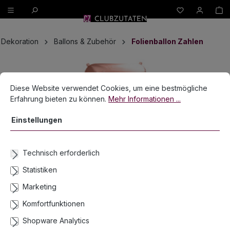
W
alt springen
Dekoration
Ballons & Zubehör
Folienballon Zahlen
Bildergalerie überspringen
Cookie-Voreinstellungen
Diese Website verwendet Cookies, um eine bestmögliche Erfahrun
Diese Website verwendet Cookies, um eine bestmögliche
Erfahrung bieten zu können.
Mehr Informationen ...
Einstellungen
Technisch erforderlich
Statistiken
Marketing
Komfortfunktionen
Shopware Analytics