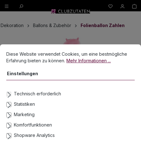
W
alt springen
Dekoration
Ballons & Zubehör
Folienballon Zahlen
Bildergalerie überspringen
Cookie-Voreinstellungen
Diese Website verwendet Cookies, um eine bestmögliche Erfahrun
Diese Website verwendet Cookies, um eine bestmögliche
Erfahrung bieten zu können.
Mehr Informationen ...
Einstellungen
Technisch erforderlich
Statistiken
Marketing
Komfortfunktionen
Shopware Analytics