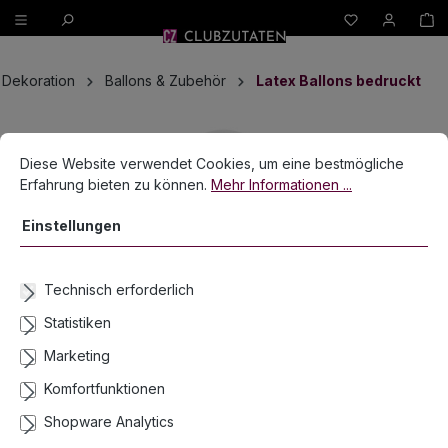
W
alt springen
Dekoration
Ballons & Zubehör
Latex Ballons bedruckt
Bildergalerie überspringen
Cookie-Voreinstellungen
Diese Website verwendet Cookies, um eine bestmögliche Erfahrun
Diese Website verwendet Cookies, um eine bestmögliche
Erfahrung bieten zu können.
Mehr Informationen ...
Einstellungen
Technisch erforderlich
Statistiken
Marketing
Komfortfunktionen
Luftballons Weiß mit Punkten 30cm, 6 Stk
Shopware Analytics
Lieferzeit 2-3 Werktage