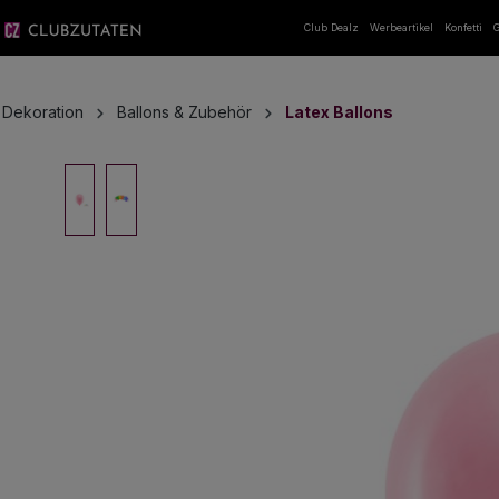
springen
Zur Hauptnavigation springen
Club Dealz
Werbeartikel
Konfetti
G
Dekoration
Ballons & Zubehör
Latex Ballons
Bildergalerie überspringen