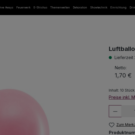
ive Aways
Feuerwerk
E-Shishas
Themenwelten
Dekoration
Showtechnik
Einrichtung
Dri
Luftball
Lieferzeit
Netto:
1,70 €
Inhalt:
10 Stüc
Preise inkl. 
Produkt
Zum Merkz
Produktnu