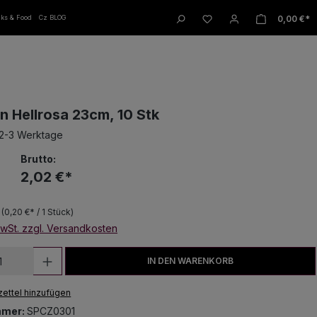
W
0,00 €*
nks & Food
Cz BLOG
on Hellrosa 23cm, 10 Stk
 2-3 Werktage
Brutto:
2,02 €*
k
(0,20 €* / 1 Stück)
MwSt. zzgl. Versandkosten
 Anzahl: Gib den gewünschten Wert ein
IN DEN WARENKORB
ettel hinzufügen
mmer:
SPCZ0301