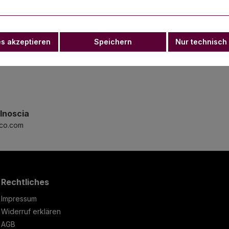
10 Stk"
es akzeptieren
Speichern
Nur technisch
lnoscia
eco.com
Rechtliches
Impressum
Widerruf erklären
AGB