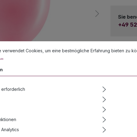
Sie ben
+49 52
stellungen
erwendet Cookies, um eine bestmögliche Erfahrung bieten zu könn
e verwendet Cookies, um eine bestmögliche Erfahrung bieten zu k
..
en
 erforderlich
nktionen
Analytics