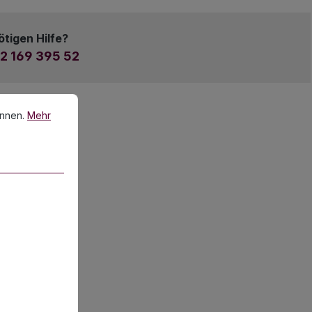
ötigen Hilfe?
2 169 395 52
en.
Mehr Informationen ...
önnen.
Mehr