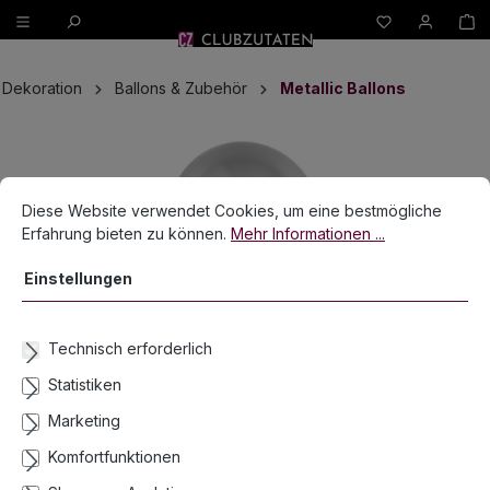
W
alt springen
Dekoration
Ballons & Zubehör
Metallic Ballons
Bildergalerie überspringen
Cookie-Voreinstellungen
Diese Website verwendet Cookies, um eine bestmögliche Erfahrun
Diese Website verwendet Cookies, um eine bestmögliche
Erfahrung bieten zu können.
Mehr Informationen ...
Einstellungen
Technisch erforderlich
Statistiken
Marketing
Komfortfunktionen