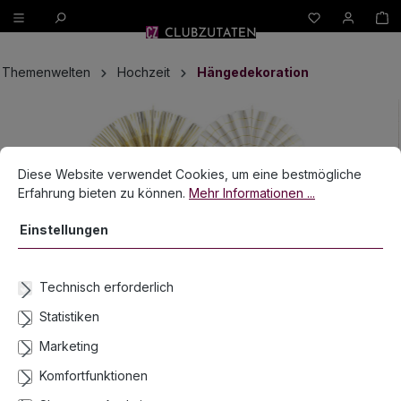
W
alt springen
Themenwelten
Hochzeit
Hängedekoration
Bildergalerie überspringen
Cookie-Voreinstellungen
Diese Website verwendet Cookies, um eine bestmögliche Erfahrun
Diese Website verwendet Cookies, um eine bestmögliche
Erfahrung bieten zu können.
Mehr Informationen ...
Einstellungen
Technisch erforderlich
Statistiken
Marketing
Komfortfunktionen