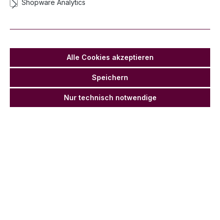
Shopware Analytics
Fächer - Weiß-Gold, 20 - 40cm, 4er Set
Lieferzeit 2-3 Werktage
Anz
Stückpr
Stückpreis
Grundprei
Grundpreis
Alle Cookies akzeptieren
ahl
eis
Netto
s
Netto
Speichern
6,84 €
5,75 €
Ab
1
1,71 €* / 1
1,44 €* / 1
*
Stück
Stück
Nur technisch notwendige
6,25 €*
5,25 €
Ab
10
1,56 €* / 1
1,31 €* / 1
Stück
Stück
5,95 €*
5,00 €
Ab
1,49 €* / 1
1,25 €* / 1
20
Stück
Stück
5,65 €*
4,75 €
Ab
1,41 €* / 1
1,18 €* / 1 Stück
40
Stück
Kartongröße: 40
Preise inkl. MwSt. zzgl. Versandkosten