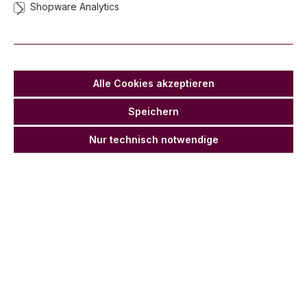
Shopware Analytics
Schachtel "Goldene Herzen", Weiß - 10
Stück
Lieferzeit 2-3 Werktage
Alle Cookies akzeptieren
Anz
Stückpr
Stückpreis
Grundprei
Grundpreis
ahl
eis
Netto
s
Netto
Speichern
2,80 €
2,35 €
Ab
1
0,28 €* / 1
0,24 €* / 1
Nur technisch notwendige
*
Stück
Stück
2,50 €
2,10 €
Ab
0,25 €* / 1
0,21 €* / 1
*
25
Stück
Stück
2,20 €
1,85 €
Ab
0,22 €* / 1
0,18 €* / 1
*
50
Stück
Stück
1,90 €*
1,60 €
Ab
0,19 €* / 1
0,16 €* / 1
100
Stück
Stück