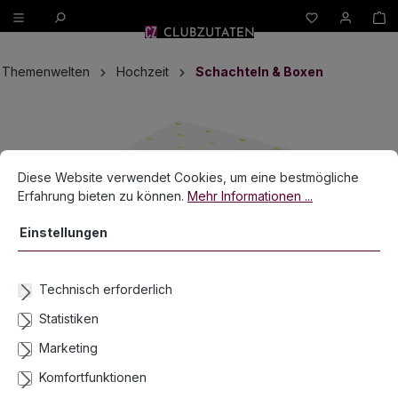
W
alt springen
Themenwelten
Hochzeit
Schachteln & Boxen
Bildergalerie überspringen
Cookie-Voreinstellungen
Diese Website verwendet Cookies, um eine bestmögliche Erfahrun
Diese Website verwendet Cookies, um eine bestmögliche
Erfahrung bieten zu können.
Mehr Informationen ...
Einstellungen
Technisch erforderlich
Statistiken
Marketing
Komfortfunktionen