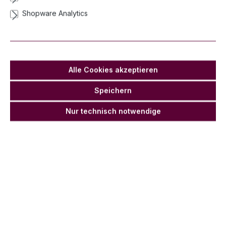
Shopware Analytics
Alle Cookies akzeptieren
Speichern
Nur technisch notwendige
Nico Smoke One-Sided 80 s, Gelb
Lieferzeit 2-3 Werktage
Anzahl
Stückpreis
Stückpreis Netto
5,83 €*
4,90 €
Ab
1