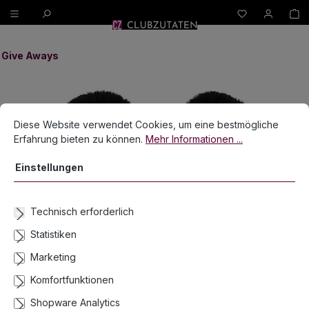
W
alt springen
Give Aways
Bildergalerie überspringen
Cookie-Voreinstellungen
Diese Website verwendet Cookies, um eine bestmögliche Erfahrun
Diese Website verwendet Cookies, um eine bestmögliche
Erfahrung bieten zu können.
Mehr Informationen ...
Einstellungen
Technisch erforderlich
Statistiken
Marketing
Handschellen mit schwarzen Plüsch und
Komfortfunktionen
Schlüssel
Shopware Analytics