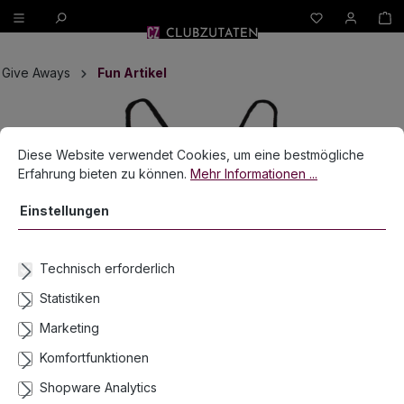
W
alt springen
Give Aways
Fun Artikel
Bildergalerie überspringen
Cookie-Voreinstellungen
Diese Website verwendet Cookies, um eine bestmögliche Erfahrun
Diese Website verwendet Cookies, um eine bestmögliche
Erfahrung bieten zu können.
Mehr Informationen ...
Einstellungen
Technisch erforderlich
Statistiken
Marketing
Komfortfunktionen
Shopware Analytics