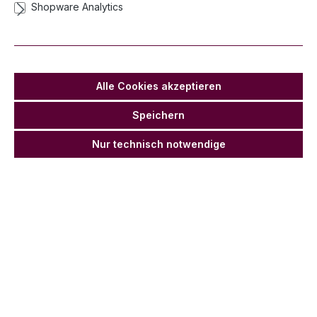
Shopware Analytics
Powerknicklicht 15 x 150 mm - Bunt
sortiert 25er Pack
Lieferzeit 3-5 Werktage
Alle Cookies akzeptieren
Anz
Stückpr
Stückpreis
Grundpreis
ahl
eis
Netto
Grundpreis
Netto
Speichern
14,88
12,50 €
Ab
1
0,60 €* / 1
0,50 €* / 1
Nur technisch notwendige
€*
Stück
Stück
13,39 €
11,25 €
Ab
6
0,54 €* / 1
0,45 €* / 1
*
Stück
Stück
12,97 €
10,90 €
Ab
12
0,52 €* / 1
0,44 €* / 1
*
Stück
Stück
12,73 €
10,70 €
Ab
0,51 €* / 1
0,43 €* / 1
*
36
Stück
Stück