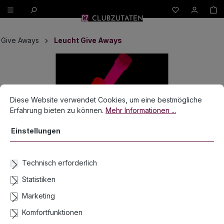
W
alt springen
Give Aways
Leucht Give Aways
Bildergalerie überspringen
Cookie-Voreinstellungen
Diese Website verwendet Cookies, um eine bestmögliche Erfahrun
Diese Website verwendet Cookies, um eine bestmögliche
Erfahrung bieten zu können.
Mehr Informationen ...
Einstellungen
Technisch erforderlich
Statistiken
Marketing
Komfortfunktionen