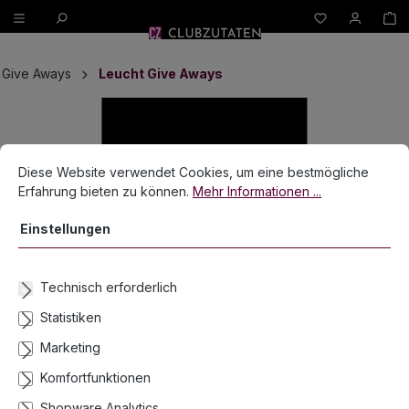
W
alt springen
Give Aways
Leucht Give Aways
Bildergalerie überspringen
Cookie-Voreinstellungen
Diese Website verwendet Cookies, um eine bestmögliche Erfahrun
Diese Website verwendet Cookies, um eine bestmögliche
Erfahrung bieten zu können.
Mehr Informationen ...
Einstellungen
Technisch erforderlich
Statistiken
Marketing
Komfortfunktionen
Shopware Analytics