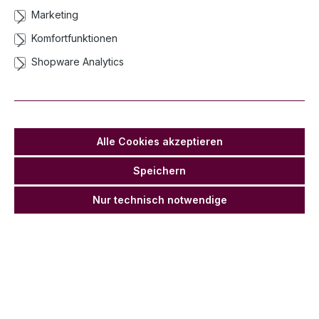
Marketing
Komfortfunktionen
Shopware Analytics
Alle Cookies akzeptieren
Speichern
Konfettikanone TM SHOOT Metallic Gold,
Nur technisch notwendige
80 cm
Lieferzeit 2-3 Werktage
Anzahl
Stückpreis
Stückpreis Netto
7,02 €*
5,90 €
Ab
1
6,66 €*
5,60 €
Ab
24