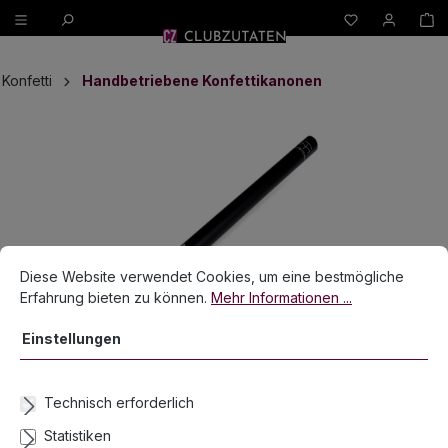
W
alt springen
Konfetti
Handbetriebene Konfettikanonen
Bildergalerie überspringen
Cookie-Voreinstellungen
Diese Website verwendet Cookies, um eine bestmögliche Erfahrun
Diese Website verwendet Cookies, um eine bestmögliche
Erfahrung bieten zu können.
Mehr Informationen ...
Einstellungen
Technisch erforderlich
Statistiken