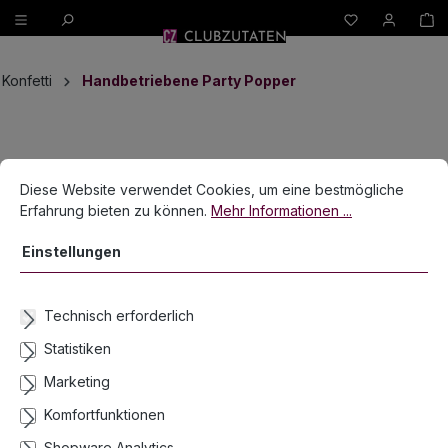
W
alt springen
Konfetti
Handbetriebene Party Popper
Bildergalerie überspringen
Cookie-Voreinstellungen
Diese Website verwendet Cookies, um eine bestmögliche Erfahrun
Diese Website verwendet Cookies, um eine bestmögliche
Erfahrung bieten zu können.
Mehr Informationen ...
Einstellungen
Technisch erforderlich
Statistiken
Marketing
Komfortfunktionen
Shopware Analytics