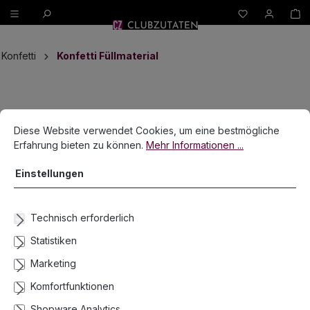
W
alt springen
Konfetti
Konfetti Füllmaterial
Bildergalerie überspringen
Cookie-Voreinstellungen
Diese Website verwendet Cookies, um eine bestmögliche Erfahrun
Diese Website verwendet Cookies, um eine bestmögliche
Erfahrung bieten zu können.
Mehr Informationen ...
Einstellungen
Technisch erforderlich
Statistiken
Marketing
Komfortfunktionen
Shopware Analytics