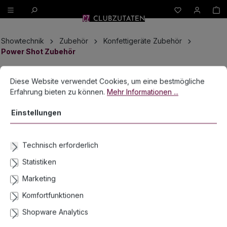
W
alt springen
Showtechnik
Zubehör
Konfettigeräte Zubehör
Power Shot Zubehör
Bildergalerie überspringen
Cookie-Voreinstellungen
Diese Website verwendet Cookies, um eine bestmögliche Erfahrun
Diese Website verwendet Cookies, um eine bestmögliche
Erfahrung bieten zu können.
Mehr Informationen ...
Einstellungen
Technisch erforderlich
Statistiken
Marketing
Komfortfunktionen
Shopware Analytics