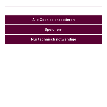
Magic FX Koffer für 4 Power Shots
Alle Cookies akzeptieren
Speichern
Preise und Beratung zu diesem Produkt gibt es nur
auf telefonische Anfrage oder per WhatsApp unter:
Nur technisch notwendige
+49 522 169 395 52
Oder per E-Mail:
info@clubzutaten.de
Beschreibung
Der Koffer Power Shots bietet die Möglichkeit bis
zu vier MagicFX Power Shots inklusive Kabel zu