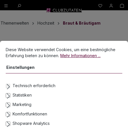
W
alt springen
Themenwelten
Hochzeit
Braut & Bräutigam
Bildergalerie überspringen
Cookie-Voreinstellungen
Diese Website verwendet Cookies, um eine bestmögliche Erfahrun
Diese Website verwendet Cookies, um eine bestmögliche
Erfahrung bieten zu können.
Mehr Informationen ...
Einstellungen
Technisch erforderlich
Statistiken
Marketing
Komfortfunktionen
Spitzenstrumpfband mit Schleife, Blau
Shopware Analytics
Lieferzeit 2-3 Werktage