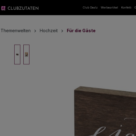
springen
Zur Hauptnavigation springen
Club Dealz
Werbeartikel
Konfetti
G
Themenwelten
Hochzeit
Für die Gäste
Bildergalerie überspringen