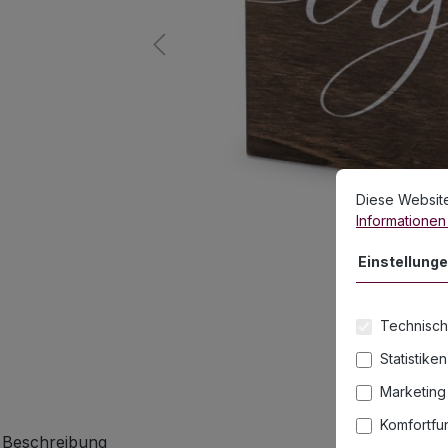
Cookie-Vorein
Diese Website v
Diese Websit
Informationen .
Einstellung
Technisch
Statistiken
Marketing
Komfortfu
Beschreibung