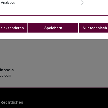
Analytics
ght) 2x18x12,50 cm"
r Hochzeitsfeier einen eleganten und stilvollen Touch zu v
 Weiß auf der glatten Holzoberfläche aufgetragen und ver
es akzeptieren
Speichern
Nur technisch
s Ambiente Ihres besonderen Tages zu vervollständigen.
lnoscia
eco.com
Rechtliches