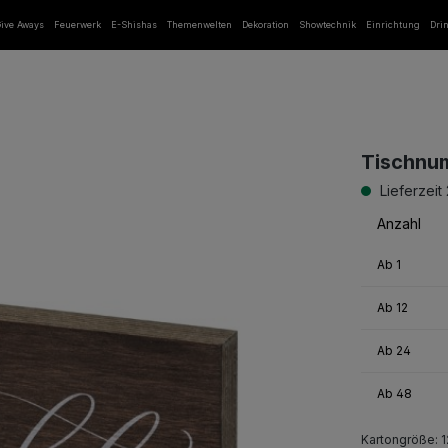
ive Aways
Feuerwerk
E-Shishas
Themenwelten
Dekoration
Showtechnik
Einrichtung
Dri
Tischnum
Lieferzeit
Anzahl
Ab
1
Ab
12
Ab
24
Ab
48
Kartongröße: 1