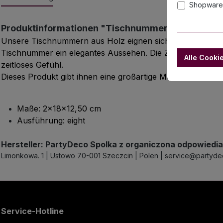
Shopware 
Produktinformationen "Tischnummer aus Holz (ei
Unsere Tischnummern aus Holz eignen sich perfekt, um Ihre
Tischnummer ein elegantes Aussehen. Die Zahl acht ist in
Alle Cooki
zeitloses Gefühl.
Dieses Produkt gibt ihnen eine großartige Möglichkeit, da
Maße: 2x18x12,50 cm
Ausführung: eight
Hersteller: PartyDeco Spolka z organiczona odpowiedia
Limonkowa. 1 | Ustowo 70-001 Szeczcin | Polen | service@partyd
Service-Hotline