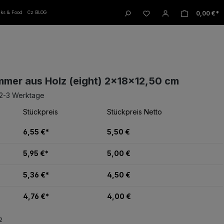
W
0,00 €*
nks & Food
Cz BLOG
mer aus Holz (eight) 2x18x12,50 cm
 2-3 Werktage
Stückpreis
Stückpreis Netto
6,55 €*
5,50 €
5,95 €*
5,00 €
5,36 €*
4,50 €
4,76 €*
4,00 €
2