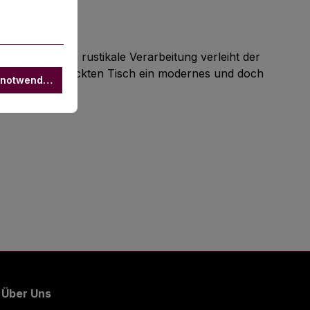
erleihen. Die rustikale Verarbeitung verleiht der
leiht jedem gedeckten Tisch ein modernes und doch
 notwendige
Über Uns