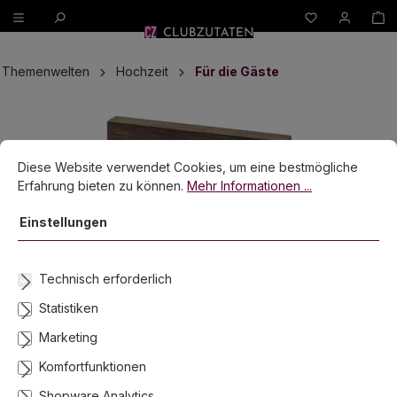
W
alt springen
Themenwelten
Hochzeit
Für die Gäste
Bildergalerie überspringen
Cookie-Voreinstellungen
Diese Website verwendet Cookies, um eine bestmögliche Erfahrun
Diese Website verwendet Cookies, um eine bestmögliche
Erfahrung bieten zu können.
Mehr Informationen ...
Einstellungen
Technisch erforderlich
Statistiken
Marketing
Komfortfunktionen
Shopware Analytics