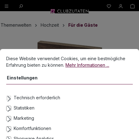
W
alt springen
Themenwelten
Hochzeit
Für die Gäste
Bildergalerie überspringen
Cookie-Voreinstellungen
Diese Website verwendet Cookies, um eine bestmögliche Erfahrun
Diese Website verwendet Cookies, um eine bestmögliche
Erfahrung bieten zu können.
Mehr Informationen ...
Einstellungen
Technisch erforderlich
Statistiken
Marketing
Komfortfunktionen
Shopware Analytics