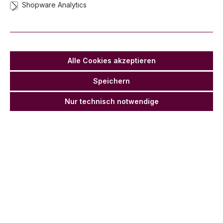
Shopware Analytics
Luftballons "Just Married", Weiß 30cm,
50 Stk
Lieferzeit 3-5 Werktage
Alle Cookies akzeptieren
Anz
Stückpr
Stückpreis
Grundprei
Grundpreis
ahl
eis
Netto
s
Netto
Speichern
11,31 €*
9,50 €
Ab
1
0,23 €* / 1
0,19 €* / 1
Nur technisch notwendige
Stück
Stück
10,95 €
9,20 €
Ab
5
0,22 €* / 1
0,18 €* / 1
*
Stück
Stück
10,71 €
9,00 €
Ab
0,21 €* / 1
0,18 €* / 1
*
10
Stück
Stück
10,47
8,80 €
Ab
0,21 €* / 1
0,18 €* / 1
€*
20
Stück
Stück