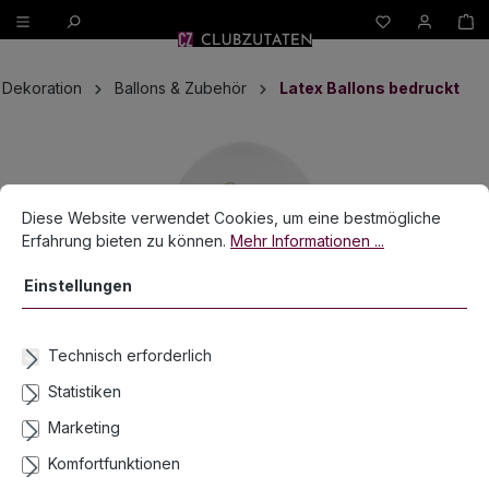
W
alt springen
Dekoration
Ballons & Zubehör
Latex Ballons bedruckt
Bildergalerie überspringen
Cookie-Voreinstellungen
Diese Website verwendet Cookies, um eine bestmögliche Erfahrun
Diese Website verwendet Cookies, um eine bestmögliche
Erfahrung bieten zu können.
Mehr Informationen ...
Einstellungen
Technisch erforderlich
Statistiken
Marketing
Komfortfunktionen