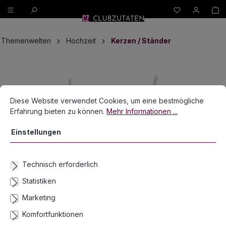
W
alt springen
Themenwelten
Hochzeit
Kerzen / Ständer
Bildergalerie überspringen
Cookie-Voreinstellungen
Diese Website verwendet Cookies, um eine bestmögliche Erfahrun
Diese Website verwendet Cookies, um eine bestmögliche
Erfahrung bieten zu können.
Mehr Informationen ...
Einstellungen
Technisch erforderlich
Statistiken
Marketing
Komfortfunktionen