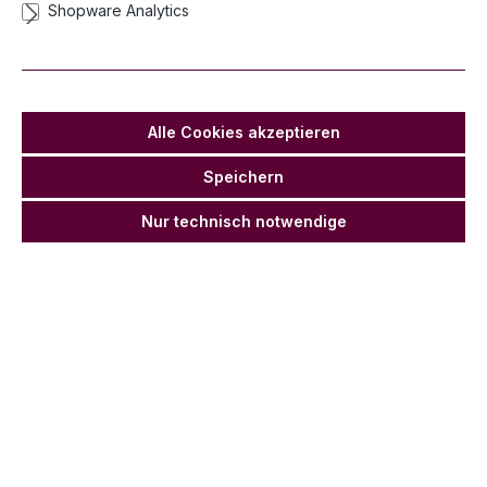
Shopware Analytics
Schwimmkerze Matt Weiß, 4 cm - 50er
Set
Lieferzeit 2-3 Werktage
Alle Cookies akzeptieren
Anz
Stückpr
Stückpreis
Grundpreis
ahl
eis
Netto
Grundpreis
Netto
Speichern
20,00
16,81 €
Ab
1
0,40 €* / 1
0,34 €* / 1
Nur technisch notwendige
€*
Stück
Stück
19,00 €
15,97 €
Ab
5
0,38 €* / 1
0,32 €* / 1
*
Stück
Stück
18,00
15,13 €
Ab
0,36 €* / 1
0,30 €* / 1
€*
10
Stück
Stück
17,01 €
14,29 €
Ab
0,34 €* / 1
0,29 €* / 1
*
20
Stück
Stück