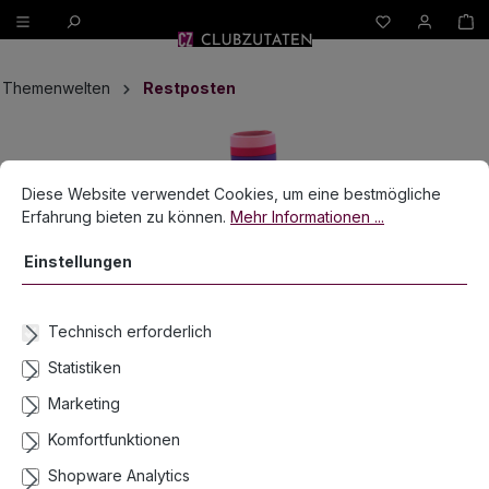
W
alt springen
Themenwelten
Restposten
Bildergalerie überspringen
Cookie-Voreinstellungen
Diese Website verwendet Cookies, um eine bestmögliche Erfahrun
Diese Website verwendet Cookies, um eine bestmögliche
Erfahrung bieten zu können.
Mehr Informationen ...
Einstellungen
Technisch erforderlich
Statistiken
Marketing
Komfortfunktionen
Shopware Analytics