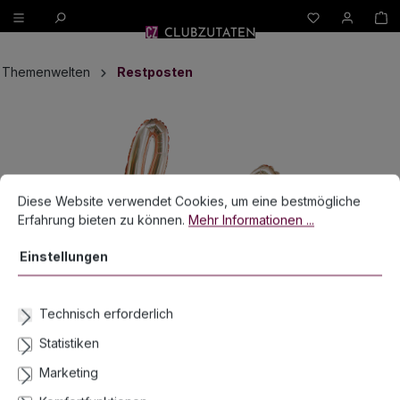
W
alt springen
Themenwelten
Restposten
Bildergalerie überspringen
Cookie-Voreinstellungen
Diese Website verwendet Cookies, um eine bestmögliche Erfahrun
Diese Website verwendet Cookies, um eine bestmögliche
Erfahrung bieten zu können.
Mehr Informationen ...
Einstellungen
Technisch erforderlich
Statistiken
Folienballon Love rosegold metallic 73 x
Marketing
60 cm