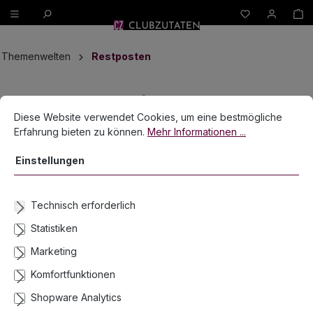
W
alt springen
Themenwelten
Restposten
Bildergalerie überspringen
Cookie-Voreinstellungen
Diese Website verwendet Cookies, um eine bestmögliche Erfahrun
Diese Website verwendet Cookies, um eine bestmögliche
Erfahrung bieten zu können.
Mehr Informationen ...
Einstellungen
Technisch erforderlich
Statistiken
Marketing
Komfortfunktionen
20x Servietten Peppa Wutz 33 x 33 cm
Shopware Analytics
Lieferzeit 2-3 Werktage