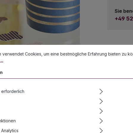
Sie ben
+49 52
stellungen
erwendet Cookies, um eine bestmögliche Erfahrung bieten zu könn
e verwendet Cookies, um eine bestmögliche Erfahrung bieten zu k
..
en
 erforderlich
nktionen
Analytics