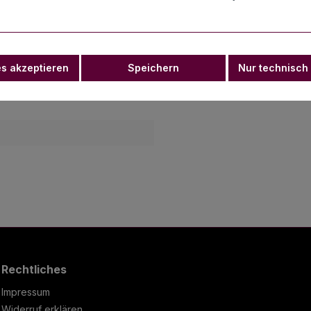
 gold. rosa. blau 13 g"
es akzeptieren
Speichern
Nur technisch
Rechtliches
Impressum
Widerruf erklären