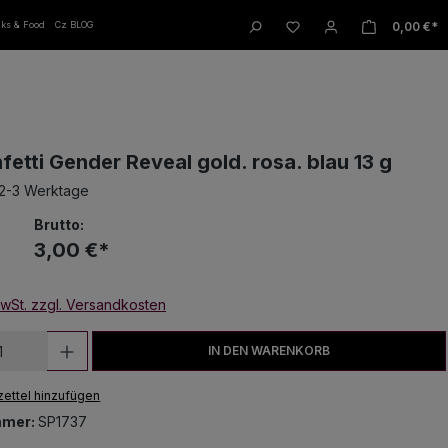
W
0,00 €*
nks & Food
Cz BLOG
fetti Gender Reveal gold. rosa. blau 13 g
 2-3 Werktage
Brutto:
3,00 €*
MwSt. zzgl. Versandkosten
 Anzahl: Gib den gewünschten Wert ein
IN DEN WARENKORB
ettel hinzufügen
mmer:
SP1737