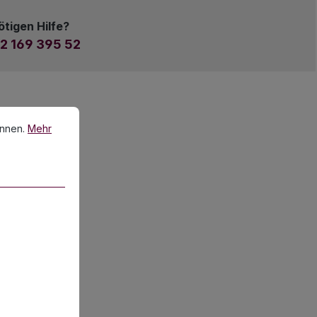
ötigen Hilfe?
2 169 395 52
en.
Mehr Informationen ...
önnen.
Mehr