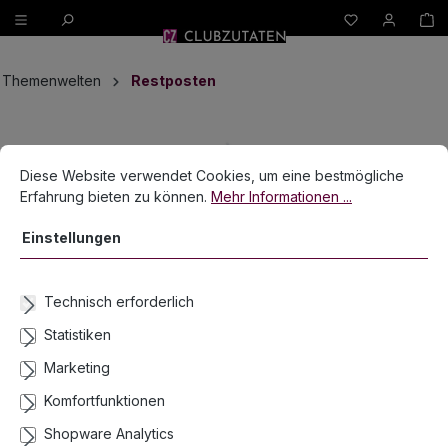
W
alt springen
Themenwelten
Restposten
Bildergalerie überspringen
Cookie-Voreinstellungen
Diese Website verwendet Cookies, um eine bestmögliche Erfahrun
Diese Website verwendet Cookies, um eine bestmögliche
Erfahrung bieten zu können.
Mehr Informationen ...
Einstellungen
Technisch erforderlich
Statistiken
Marketing
Komfortfunktionen
Shopware Analytics