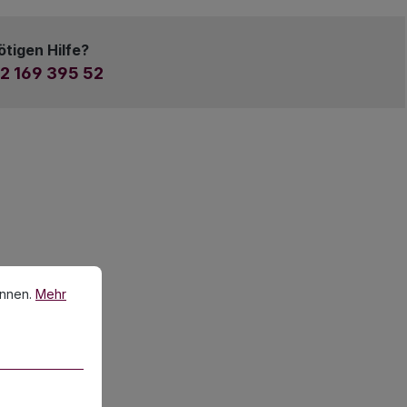
ötigen Hilfe?
2 169 395 52
en.
Mehr Informationen ...
önnen.
Mehr