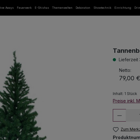
ive Aways
Feuerwerk
E-Shishas
Themenwelten
Dekoration
Showtechnik
Einrichtung
Dri
Tannenb
Lieferzeit
Netto:
79,00 
Inhalt:
1 Stück
Preise inkl. 
Produkt
Zum Merkz
Produktnu