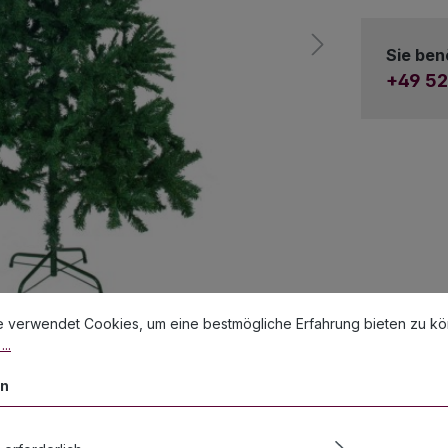
Sie ben
+49 52
stellungen
erwendet Cookies, um eine bestmögliche Erfahrung bieten zu könn
e verwendet Cookies, um eine bestmögliche Erfahrung bieten zu k
..
en