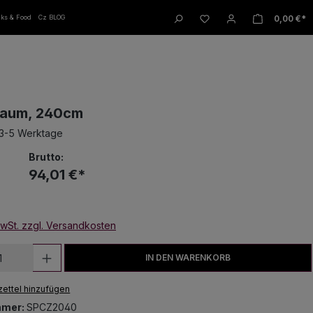
W
0,00 €*
nks & Food
Cz BLOG
aum, 240cm
 3-5 Werktage
Brutto:
€
94,01 €*
MwSt. zzgl. Versandkosten
 Anzahl: Gib den gewünschten Wert ein
IN DEN WARENKORB
ettel hinzufügen
mmer:
SPCZ2040