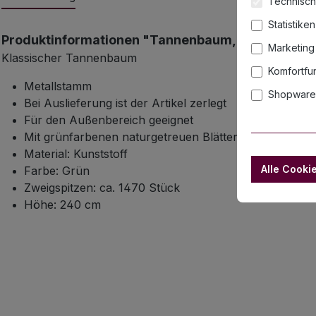
Technisch
Statistiken
Produktinformationen "Tannenbaum, 240cm"
Marketing
Klassischer Tannenbaum
Komfortfu
Metallstamm
Shopware 
Bei Auslieferung ist der Artikel zerlegt
Für den Außenbereich geeignet
Mit grünfarbenen naturgetreuen Blättern
Material: Kunststoff
Alle Cooki
Farbe: Grün
Zweigspitzen: ca. 1470 Stück
Höhe: 240 cm