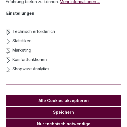
Erfahrung bieten zu können.
Mehr Informationen ...
Magic FX Neutrik Powercon Link Kabel 1.5m
Einstellungen
CZ0032
Netto ab:
Brutto ab:
30,00 €*
35,70 €*
Technisch erforderlich
Statistiken
Details
Marketing
Komfortfunktionen
Shopware Analytics
Alle Cookies akzeptieren
Speichern
Nur technisch notwendige