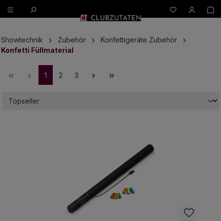
W
alt springen
Showtechnik
Zubehör
Konfettigeräte Zubehör
Konfetti Füllmaterial
1
2
3