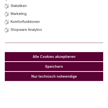
Statistiken
Marketing
Magic FX Elektrische Konfettikanone 80 cm - Metallic
Komfortfunktionen
CZ3142M
Shopware Analytics
Netto ab:
Brutto ab:
7,20 €*
8,57 €*
Details
Alle Cookies akzeptieren
Speichern
Nur technisch notwendige