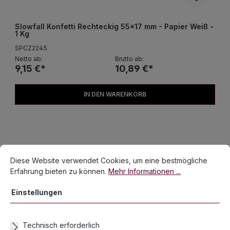
Slowfall Konfetti Rechteckig 55x17 mm - Papier Weiß -
1 Kg
SPCZ2245
Netto ab:
Brutto ab:
9,15 €*
10,89 €*
IN DEN WARENKORB
Cookie-Voreinstellungen
Diese Website verwendet Cookies, um eine bestmögliche Erfahrun
Diese Website verwendet Cookies, um eine bestmögliche
Erfahrung bieten zu können.
Mehr Informationen ...
Einstellungen
Technisch erforderlich