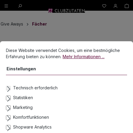
W
alt springen
Give Aways
Fächer
Bildergalerie überspringen
Cookie-Voreinstellungen
Diese Website verwendet Cookies, um eine bestmögliche Erfahrun
Diese Website verwendet Cookies, um eine bestmögliche
Erfahrung bieten zu können.
Mehr Informationen ...
Einstellungen
Technisch erforderlich
Statistiken
Marketing
Komfortfunktionen
Shopware Analytics